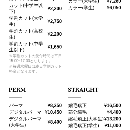
カラー(大学生)
¥
7,260
カット(中学生以
カラー(学生)
¥
6,050
¥
2,200
下)
学割カット(大学
¥
2,750
生)
学割カット(高校
¥
2,200
生)
学割カット(中学
¥
1,650
生以下)
※学割カットの受付時間は平日
15:00~17:00となります。
※毎週水曜日は終日学割カット
料金となります。
PERM
STRAIGHT
パーマ
縮毛矯正
¥
8,250
¥
16,500
デジタルパーマ
部分縮毛
¥
10,450
¥
4,400
デジタルパーマ
縮毛矯正(大学生)
¥
13,200
¥
8,400
(大学生)
縮毛矯正(学生)
¥
11,000