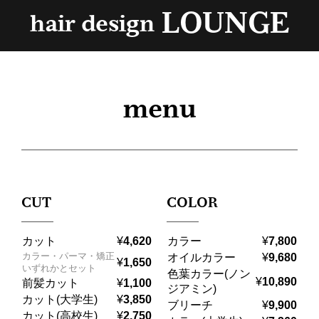
LOUNGE
hair design
menu
CUT
COLOR
カット
カラー
¥
4,620
¥
7,800
カラー・パーマ・矯正
オイルカラー
¥
9,680
¥
1,650
いずれかとセット
色葉カラー(ノン
¥
10,890
前髪カット
¥
1,100
ジアミン)
カット(大学生)
¥
3,850
ブリーチ
¥
9,900
カット(高校生)
¥
2,750